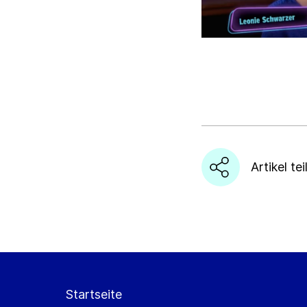
Hiermi
Datensch
Abbr
Abbr
Artikel tei
Startseite