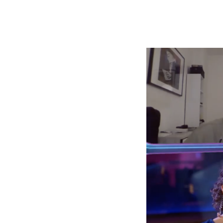
Vornam
Vornam
Nachna
Nachna
Organis
E-Mail 
E-Mail 
Hiermi
Datensch