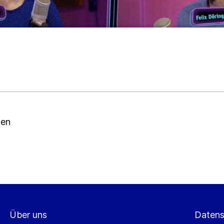
t bestätige ich das Laden von reCAPTCHA. Es gelten die Google-
utzbestimmungen
und
Nutzungsbedingungen
.
echen
Abonnieren
echen
Abonnieren
len
Über uns
Datens