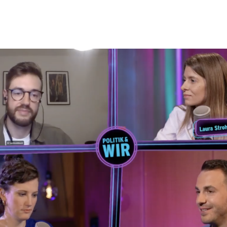
e *
e *
me *
me *
Link kopieren
ation
Adresse*
Adresse*
t bestätige ich das Laden von reCAPTCHA. Es gelten die Google-
utzbestimmungen
und
Nutzungsbedingungen
.