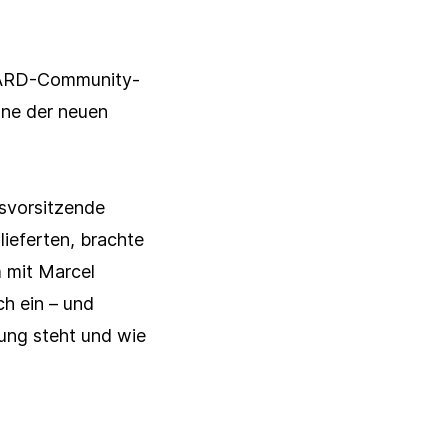
 ARD-Community-
äne der neuen
svorsitzende
ieferten, brachte
 mit Marcel
Schließen
ch ein – und
Schließen
ung steht und wie