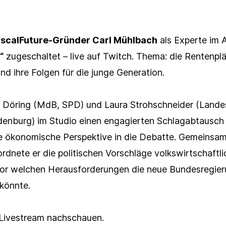
iscalFuture-Gründer Carl Mühlbach
als Experte im
“
zugeschaltet – live auf Twitch. Thema: die Rentenpl
d ihre Folgen für die junge Generation.
x Döring (MdB, SPD) und Laura Strohschneider (Lande
enburg) im Studio einen engagierten Schlagabtausch l
Presseverteiler
e ökonomische Perspektive in die Debatte. Gemeinsam
rdnete er die politischen Vorschläge volkswirtschaftli
Newsletter
vor welchen Herausforderungen die neue Bundesregier
 könnte.
e Livestream nachschauen.