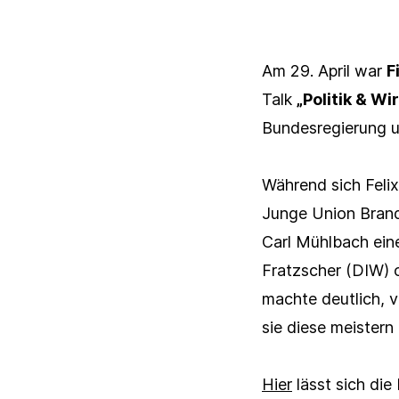
Am 29. April war
F
Talk
„Politik & Wir
Bundesregierung un
Während sich Feli
Junge Union Brand
Carl Mühlbach ein
Fratzscher (DIW) o
machte deutlich, 
sie diese meistern
Hier
lässt sich di