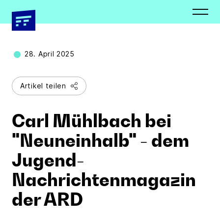
Newsletter
Presseverteiler
Schließen
Schließen
28. April 2025
Artikel teilen
Vorname *
Vorname *
Carl Mühlbach bei
"Neuneinhalb" - dem
Jugend-
Nachname *
Nachname *
Nachrichtenmagazin
der ARD
E-Mail Adresse*
Organisation