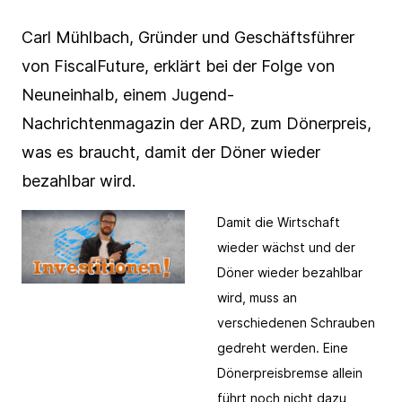
Carl Mühlbach, Gründer und Geschäftsführer
von FiscalFuture, erklärt bei der Folge von
E-Mail Adresse*
Hiermit bestätige ich das Laden von reCAPTCHA.
Neuneinhalb, einem Jugend-
Es gelten die Google-
Datenschutzbestimmungen
und
Nachrichtenmagazin der ARD, zum Dönerpreis,
Nutzungsbedingungen
.
was es braucht, damit der Döner wieder
bezahlbar wird.
Abbrechen
Abonnieren
Hiermit bestätige ich das Laden von reCAPTCHA.
Es gelten die Google-
Datenschutzbestimmungen
und
Nutzungsbedingungen
.
Damit die Wirtschaft
wieder wächst und der
Döner wieder bezahlbar
Abbrechen
Abonnieren
wird, muss an
verschiedenen Schrauben
gedreht werden. Eine
Dönerpreisbremse allein
führt noch nicht dazu,