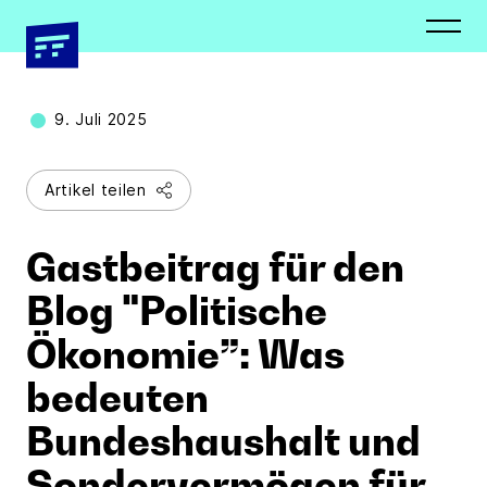
Newsletter
Presseverteiler
Schließen
Schließen
9. Juli 2025
Artikel teilen
Vorname *
Vorname *
Gastbeitrag für den
Blog "Politische
Ökonomie”: Was
Nachname *
Nachname *
bedeuten
Bundeshaushalt und
E-Mail Adresse*
Organisation
Sondervermögen für