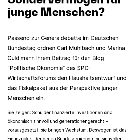
junge Menschen?
E-Mail Adresse*
Hiermit bestätige ich das Laden von reCAPTCHA.
Es gelten die Google-
Datenschutzbestimmungen
und
Passend zur Generaldebatte im Deutschen
Nutzungsbedingungen
.
Bundestag ordnen Carl Mühlbach und Marina
Guldimann ihrem Beitrag für den Blog
Abbrechen
Abonnieren
Hiermit bestätige ich das Laden von reCAPTCHA.
“Politische Ökonomie” des SPD-
Es gelten die Google-
Datenschutzbestimmungen
und
Nutzungsbedingungen
.
Wirtschaftsforums den Haushaltsentwurf und
das Fiskalpaket aus der Perspektive junger
Abbrechen
Abonnieren
Menschen ein.
Sie zeigen: Schuldenfinanzierte Investitionen sind
ökonomisch sinnvoll und generationengerecht –
vorausgesetzt, sie bringen Wachstum. Deswegen ist das
Finanzpaket der neuen Bundesregierung ein sinnvoller